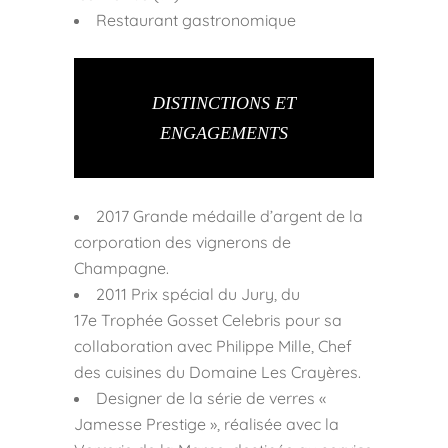
Restaurant gastronomique
DISTINCTIONS ET
ENGAGEMENTS
2017 Grande médaille d’argent de la
corporation des vignerons de
Champagne.
2011 Prix spécial du Jury, du
17e Trophée Gosset Celebris pour sa
collaboration avec Philippe Mille, Chef
des cuisines du Domaine Les Crayères.
Designer de la série de verres «
Jamesse Prestige », réalisée avec la