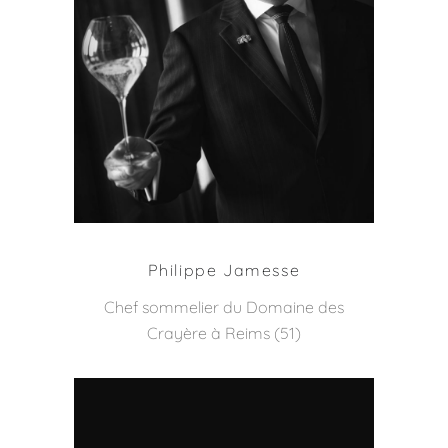
Philippe Jamesse
Chef sommelier du Domaine des
Crayère à Reims (51)