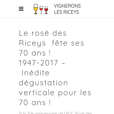
Le rosé des
Riceys
fête ses
70 ans !
1947-2017 –
Inédite
dégustation
verticale pour les
70 ans !
Si le 70e anniversaire de l’AOC Rosé des