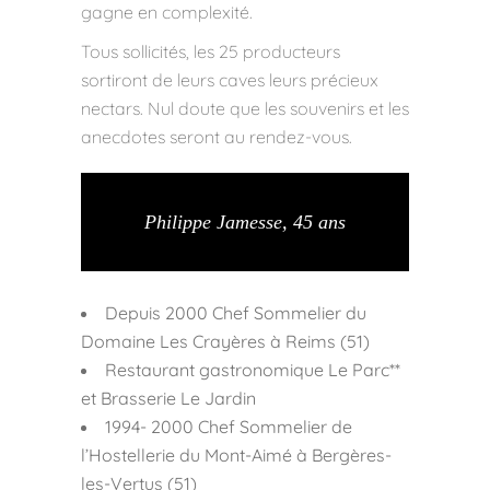
gagne en complexité.
Tous sollicités, les 25 producteurs
sortiront de leurs caves leurs précieux
nectars. Nul doute que les souvenirs et les
anecdotes seront au rendez-vous.
Philippe Jamesse, 45 ans
Depuis 2000 Chef Sommelier du
Domaine Les Crayères à Reims (51)
Restaurant gastronomique Le Parc**
et Brasserie Le Jardin
1994- 2000 Chef Sommelier de
l’Hostellerie du Mont-Aimé à Bergères-
les-Vertus (51)