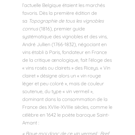
l’actuelle Belgique étaient les marchés
favoris. Dès la première édition de
sa
Topographie de tous les vignobles
connus
(1816)
,
premier guide
systématique des vignobles et des vins,
André Jullien (1766-1832), négociant en
vins établi à Paris, fondateur en France
de la critique œnologique, fait l’éloge des
« vins rosés ou clairets » des Riceys. « Vin
clairet » désigne alors un « vin rouge
léger et peu coloré », mais de couleur
soutenue, du type « vin vermeil »,
dominant dans la consommation de la
France des XVIIe-XVIIIe siècles, comme le
célèbre en 1642 le poète baroque Saint-
Amant :
« Baye moi donc de ce vin vermeil ;
Bref,