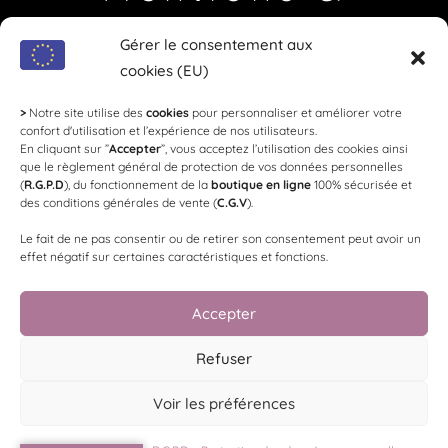
Coordonnées
Gérer le consentement aux
cookies (EU)
Loi Evin
: L'abus d'alcool est dangereux pour la
santé, à consommer avec modération !
>
Notre site utilise des
cookies
pour personnaliser et améliorer votre
confort d'utilisation et l’expérience de nos utilisateurs.
En cliquant sur ”
Accepter
”, vous acceptez l’utilisation des cookies ainsi
SYNDICAT DES VIGNERONS LES
que le règlement général de protection de vos données personnelles
(
R.G.P.D
), du fonctionnement de la
boutique en ligne
100% sécurisée et
RICEYS
des conditions générales de vente (
C.G.V
).
Le fait de ne pas consentir ou de retirer son consentement peut avoir un
Président
: Geoffrey Péhu -
Trésorier
: Sébastien Bauser -
effet négatif sur certaines caractéristiques et fonctions.
Communication
: Arnaud Gallimard -
Mail
:
contact@vignerons-les-riceys.com
Accepter
Made by
WEB3-DESIGN
Refuser
Voir les préférences