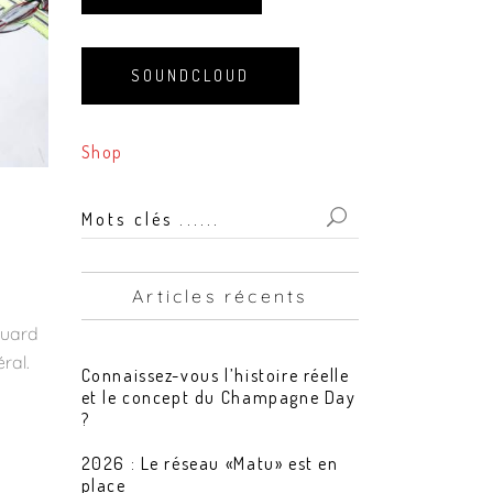
SOUNDCLOUD
Shop
Mots
clés
...
Articles récents
for:
ouard
ral.
Connaissez-vous l’histoire réelle
et le concept du Champagne Day
?
2026 : Le réseau «Matu» est en
place