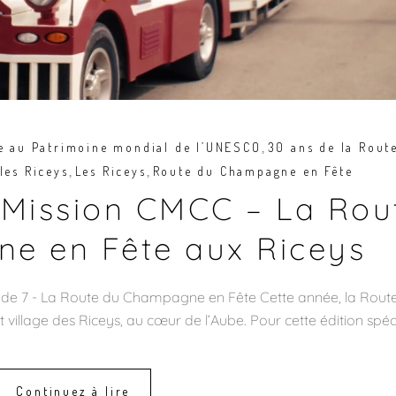
,
ne au Patrimoine mondial de l’UNESCO
30 ans de la Rout
,
,
 les Riceys
Les Riceys
Route du Champagne en Fête
a Mission CMCC – La Rou
e en Fête aux Riceys
isode 7 - La Route du Champagne en Fête Cette année, la Rout
village des Riceys, au cœur de l’Aube. Pour cette édition spéc
Continuez à lire