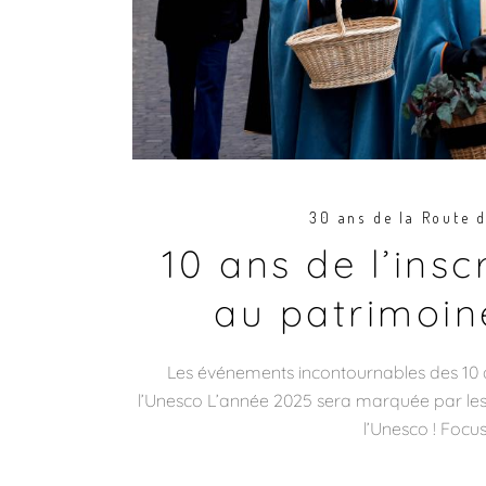
30 ans de la Route 
10 ans de l’ins
au patrimoin
Les événements incontournables des 10 
l’Unesco L’année 2025 sera marquée par les
l’Unesco ! Focu