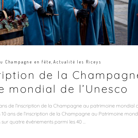
,
du Champagne en fête
Actualité les Riceys
cription de la Champagn
e mondial de l’Unesco
ans de l’inscription de la Champagne au patrimoine mondial 
 10 ans de l’inscription de la Champagne au Patrimoine mond
s sur quatre événements parmi les 40