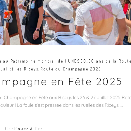
,
ne au Patrimoine mondial de l’UNESCO
30 ans de la Rout
,
ualité les Riceys
Route du Champagne 2025
ampagne en Fête 2025
 du Champagne en Fête aux Riceys les 26 & 27 Juillet 2025 Ret
leur ! La foule s’est pressée dans les ruelles des Riceys,
Continuez à lire