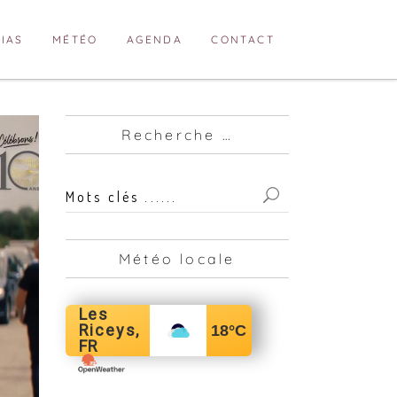
IAS
MÉTÉO
AGENDA
CONTACT
Recherche …
Mots
clés
...
Météo locale
for:
Les
Riceys,
18
°C
FR