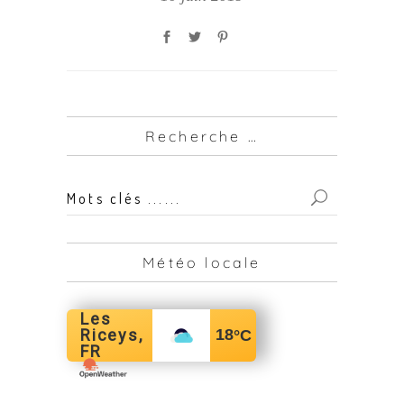
Recherche …
Mots
clés
...
Météo locale
for:
Les
Riceys,
18
°C
FR