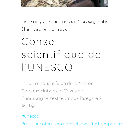
Les Riceys
,
Point de vue "Paysages de
Champagne"
,
Unesco
Conseil
scientifique de
l’UNESCO
Le conseil scientifique de la Mission
Coteaux Maisons et Caves de
Champagne s’est réuni aux Riceys le 2
Avril 👍
#unesco
#missioncoteauxmaisonsetcavesdechampagne