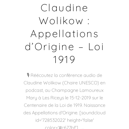
Claudine
Wolikow :
Appellations
d’Origine – Loi
1919
🎙️ Réécoutez la conférence audio de
Claudine Wolikow (Chaire UNESCO) en
podcast, au Champagne Lamoureux
Mary à Les Riceys le 15-12-2019 sur le
Centenaire de la Loi de 1919. Naissance
des Appellations d'Origine. [soundcloud
id='728532022' height='false'
color='#c677bf']