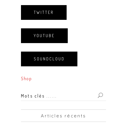
TWITTER
YOUTUBE
SOUNDCLOUD
Shop
Mots
clés
...
Articles récents
for: