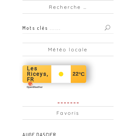
Recherche …
Mots
clés
...
Météo locale
for:
Les
Riceys,
22
°C
FR
Favoris
AUGE DASCIER