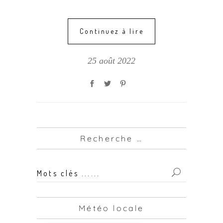
Continuez à lire
25 août 2022
Recherche …
Mots
clés
...
Météo locale
for: