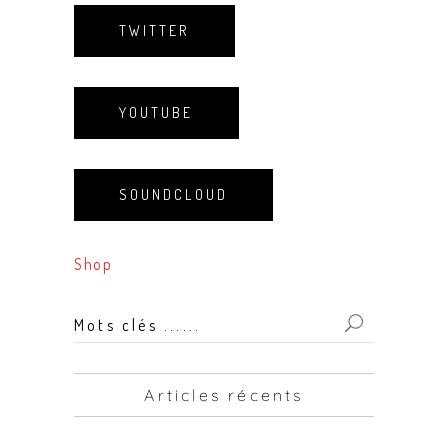
TWITTER
YOUTUBE
SOUNDCLOUD
Shop
Mots
clés
...
Articles récents
for: