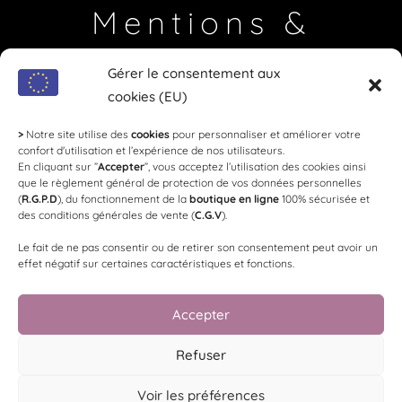
Mentions &
Coordonnées
Gérer le consentement aux
cookies (EU)
Loi Evin
: L'abus d'alcool est dangereux pour la
santé, à consommer avec modération !
>
Notre site utilise des
cookies
pour personnaliser et améliorer votre
confort d'utilisation et l’expérience de nos utilisateurs.
En cliquant sur ”
Accepter
”, vous acceptez l’utilisation des cookies ainsi
SYNDICAT DES VIGNERONS LES
que le règlement général de protection de vos données personnelles
RICEYS
(
R.G.P.D
), du fonctionnement de la
boutique en ligne
100% sécurisée et
des conditions générales de vente (
C.G.V
).
Le fait de ne pas consentir ou de retirer son consentement peut avoir un
Président
: Geoffrey Péhu -
Trésorier
: Sébastien Bauser -
effet négatif sur certaines caractéristiques et fonctions.
Communication
: Arnaud Gallimard -
Mail
:
contact@vignerons-les-riceys.com
Accepter
Made by
WEB3-DESIGN
Refuser
Voir les préférences