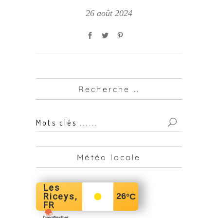
26 août 2024
Recherche …
Mots
clés
...
Météo locale
for:
Les
Riceys,
26
°C
FR