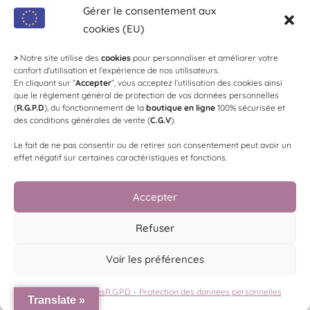
Coordonnées
Gérer le consentement aux
cookies (EU)
Loi Evin
: L'abus d'alcool est dangereux pour la
santé, à consommer avec modération !
>
Notre site utilise des
cookies
pour personnaliser et améliorer votre
confort d'utilisation et l’expérience de nos utilisateurs.
En cliquant sur ”
Accepter
”, vous acceptez l’utilisation des cookies ainsi
SYNDICAT DES VIGNERONS LES
que le règlement général de protection de vos données personnelles
RICEYS
(
R.G.P.D
), du fonctionnement de la
boutique en ligne
100% sécurisée et
des conditions générales de vente (
C.G.V
).
Le fait de ne pas consentir ou de retirer son consentement peut avoir un
Président
: Geoffrey Péhu -
Trésorier
: Sébastien Bauser -
effet négatif sur certaines caractéristiques et fonctions.
Communication
: Arnaud Gallimard -
Mail
:
contact@vignerons-les-riceys.com
Accepter
Made by
WEB3-DESIGN
Refuser
Voir les préférences
Politique de cookies
R.G.P.D – Protection des données personnelles
Translate »