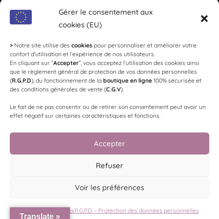
Coordonnées
Gérer le consentement aux
cookies (EU)
Loi Evin
: L'abus d'alcool est dangereux pour la
santé, à consommer avec modération !
>
Notre site utilise des
cookies
pour personnaliser et améliorer votre
confort d'utilisation et l’expérience de nos utilisateurs.
En cliquant sur ”
Accepter
”, vous acceptez l’utilisation des cookies ainsi
SYNDICAT DES VIGNERONS LES
que le règlement général de protection de vos données personnelles
RICEYS
(
R.G.P.D
), du fonctionnement de la
boutique en ligne
100% sécurisée et
des conditions générales de vente (
C.G.V
).
Le fait de ne pas consentir ou de retirer son consentement peut avoir un
Président
: Geoffrey Péhu -
Trésorier
: Sébastien Bauser -
effet négatif sur certaines caractéristiques et fonctions.
Communication
: Arnaud Gallimard -
Mail
:
contact@vignerons-les-riceys.com
Accepter
Made by
WEB3-DESIGN
Refuser
Voir les préférences
Politique de cookies
R.G.P.D – Protection des données personnelles
Translate »