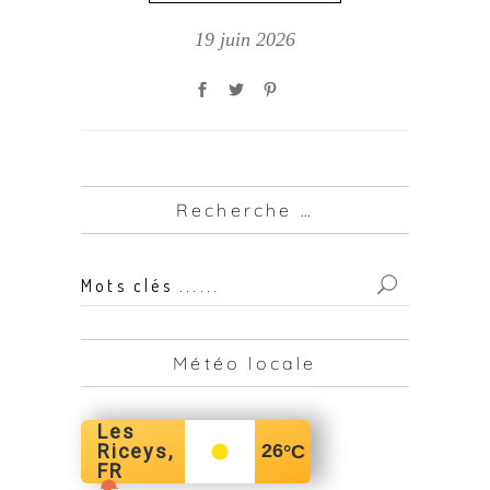
19 juin 2026
Recherche …
Mots
clés
...
Météo locale
for:
Les
Riceys,
26
°C
FR