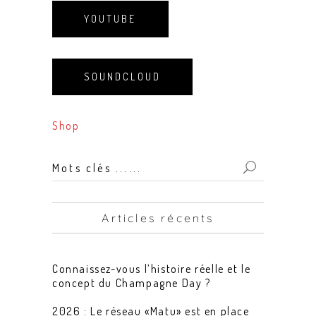
YOUTUBE
SOUNDCLOUD
Shop
Mots
clés
...
Articles récents
for:
Connaissez-vous l’histoire réelle et le
concept du Champagne Day ?
2026 : Le réseau «Matu» est en place