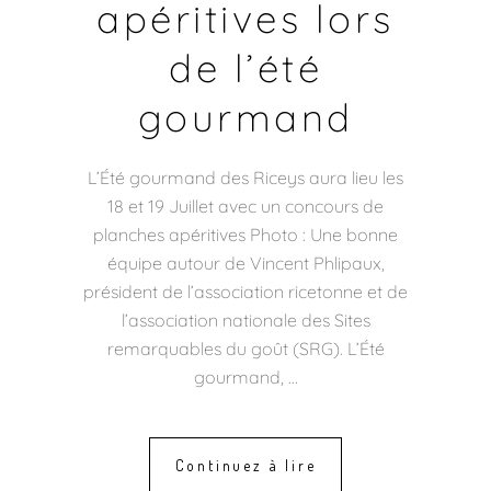
apéritives lors
de l’été
gourmand
L’Été gourmand des Riceys aura lieu les
18 et 19 Juillet avec un concours de
planches apéritives Photo : Une bonne
équipe autour de Vincent Phlipaux,
président de l’association ricetonne et de
l’association nationale des Sites
remarquables du goût (SRG). L’Été
gourmand,
Continuez à lire