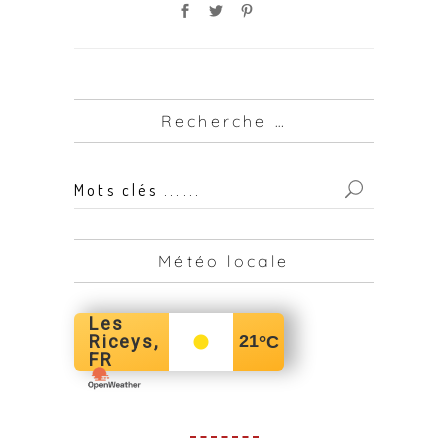
Recherche …
Mots
clés
...
Météo locale
for:
Les
Riceys,
21
°C
FR