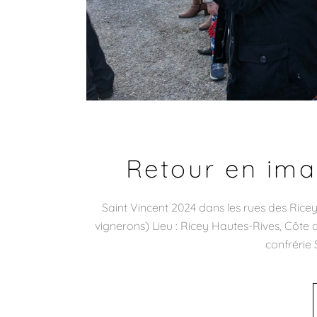
Retour en ima
Saint Vincent 2024 dans les rues des Rice
vignerons) Lieu : Ricey Hautes-Rives, Côte d
confrérie