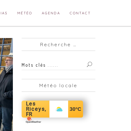
IAS
MÉTÉO
AGENDA
CONTACT
Recherche …
Mots
clés
...
Météo locale
for:
Les
Riceys,
30
°C
FR