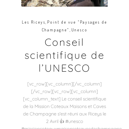
,
Les Riceys
Point de vue "Paysages de
,
Champagne"
Unesco
Conseil
scientifique de
l’UNESCO
[vc_row][vc_column][/vc_column]
[/vc_row][vc_row][vc_column]
[vc_column_text] Le conseil scientifique
de la Mission Coteaux Maisons et Caves
de Champagne s'est réuni aux Riceys le
2 Avril 👍 #unesco
#missioncoteauxmaisonsetcavesdechampagne