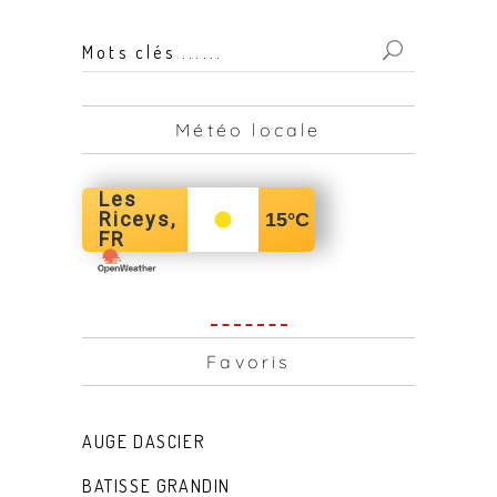
Mots
clés
...
Météo locale
for:
Les
Riceys,
15
°C
FR
Favoris
AUGE DASCIER
BATISSE GRANDIN