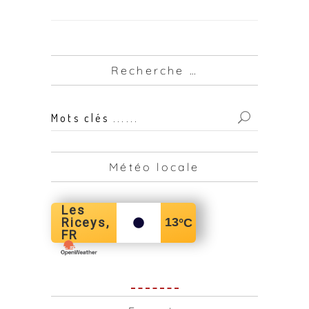
Recherche …
Mots
clés
...
Météo locale
for:
Les
Riceys,
13
°C
FR